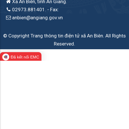
Xã An Biên, tỉnh An Giang.
02973.881401.
- Fax:
anbien@angiang.gov.vn
© Copyright Trang thông tin điện tử xã An Biên. All Rights
Reserved.
Đã kết nối EMC