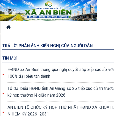
TRẢ LỜI PHẢN ÁNH KIẾN NGHỊ CỦA NGƯỜI DÂN
TIN MỚI
HĐND xã An Biên thông qua nghị quyết sắp xếp các ấp với
100% đại biểu tán thành
Tổ đại biểu HĐND tỉnh An Giang số 25 tiếp xúc cử tri trước
kỳ họp thường lệ giữa năm 2026
AN BIÊN TỔ CHỨC KỲ HỌP THỨ NHẤT HĐND XÃ KHÓA II,
NHIỆM KỲ 2026–2031