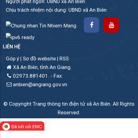
Người phát ngôn: UBND xã An Biên
Chịu trách nhiệm nội dung: UBND xã An Biên
LIÊN HỆ
Góp ý
|
Sơ đồ website
|
RSS
Xã An Biên, tỉnh An Giang.
02973.881401.
- Fax:
anbien@angiang.gov.vn
© Copyright Trang thông tin điện tử xã An Biên. All Rights
Reserved.
Đã kết nối EMC