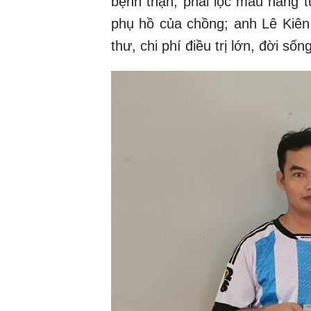
bệnh thận, phải lọc máu hàng t
phụ hồ của chồng; anh Lê Kiên
thư, chi phí điều trị lớn, đời số