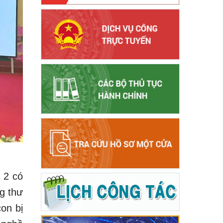
 2 có
g thư
on bị