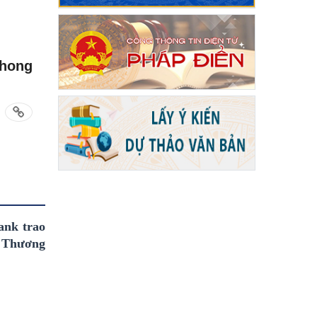
Phong
ank trao
y Thương