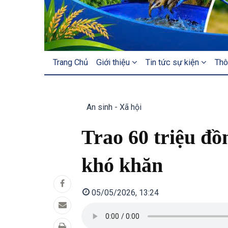
MAIN
Trang Chủ
Giới thiệu
Tin tức sự kiện
Thô
NAVIGATION
An sinh - Xã hội
Trao 60 triệu đồ
khó khăn
05/05/2026, 13:24