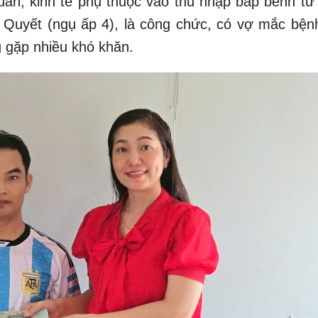
uần, kinh tế phụ thuộc vào thu nhập bấp bênh từ
 Quyết (ngụ ấp 4), là công chức, có vợ mắc bện
ng gặp nhiều khó khăn.