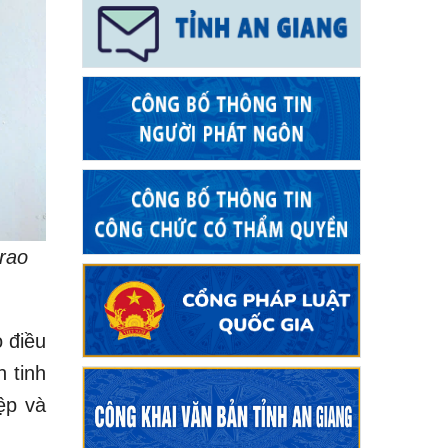
rao
 điều
n tinh
ệp và