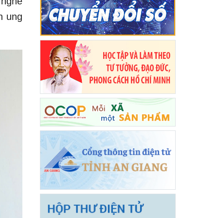
 nghề
h ung