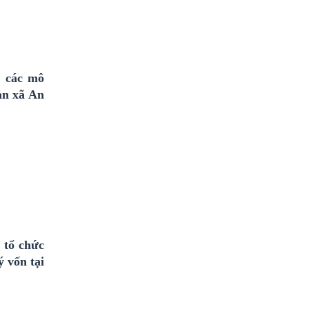
i các mô
bàn xã An
 tổ chức
ý vốn tại