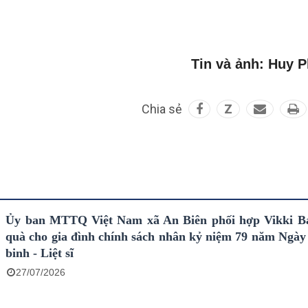
Tin và ảnh: Huy 
Chia sẻ
Z
Ủy ban MTTQ Việt Nam xã An Biên phối hợp Vikki B
quà cho gia đình chính sách nhân kỷ niệm 79 năm Ngà
binh - Liệt sĩ
27/07/2026