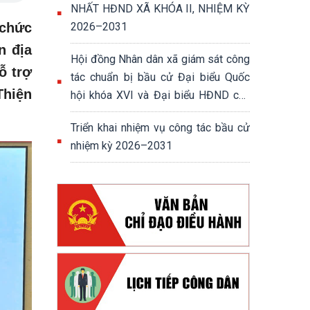
NHẤT HĐND XÃ KHÓA II, NHIỆM KỲ
 chức
2026–2031
n địa
Hội đồng Nhân dân xã giám sát công
ỗ trợ
tác chuẩn bị bầu cử Đại biểu Quốc
Thiện
hội khóa XVI và Đại biểu HĐND các
cấp nhiệm kỳ 2026-2031
Triển khai nhiệm vụ công tác bầu cử
nhiệm kỳ 2026–2031