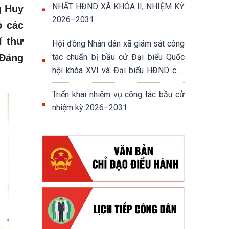
NHẤT HĐND XÃ KHÓA II, NHIỆM KỲ
g Huy
2026–2031
ó các
í thư
Hội đồng Nhân dân xã giám sát công
 Đảng
tác chuẩn bị bầu cử Đại biểu Quốc
hội khóa XVI và Đại biểu HĐND các
cấp nhiệm kỳ 2026-2031
Triển khai nhiệm vụ công tác bầu cử
nhiệm kỳ 2026–2031