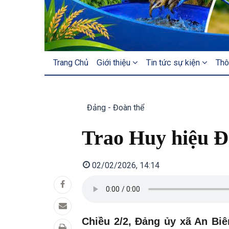
MAIN
Trang Chủ
Giới thiệu
Tin tức sự kiện
Thô
NAVIGATION
Đảng - Đoàn thể
Trao Huy hiệu Đ
02/02/2026, 14:14
Chiều 2/2, Đảng ủy xã An Biê