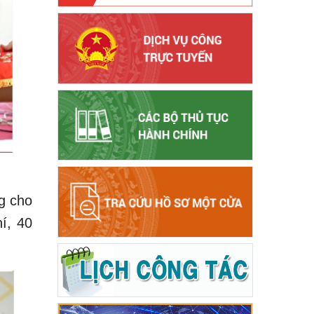
g cho
í, 40