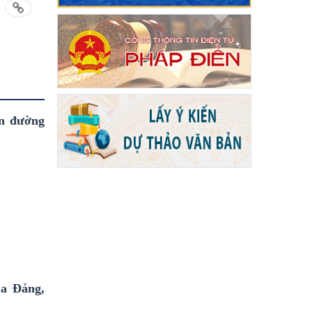
ến đường
ủa Đảng,