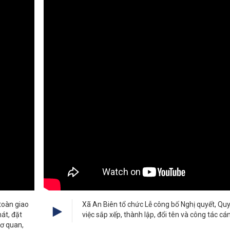
toàn giao
Xã An Biên tổ chức Lễ công bố Nghị quyết, Quy
hát, đặt
việc sắp xếp, thành lập, đổi tên và công tác cá
cơ quan,