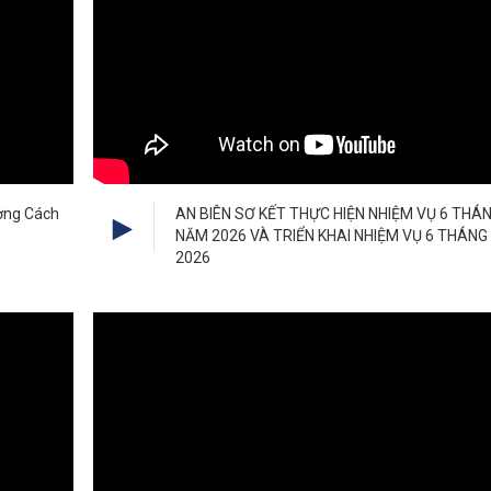
ường Cách
AN BIÊN SƠ KẾT THỰC HIỆN NHIỆM VỤ 6 THÁ
NĂM 2026 VÀ TRIỂN KHAI NHIỆM VỤ 6 THÁNG
2026