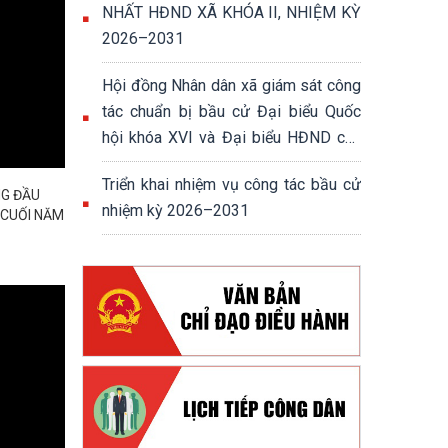
NHẤT HĐND XÃ KHÓA II, NHIỆM KỲ
2026–2031
Hội đồng Nhân dân xã giám sát công
tác chuẩn bị bầu cử Đại biểu Quốc
hội khóa XVI và Đại biểu HĐND các
cấp nhiệm kỳ 2026-2031
Triển khai nhiệm vụ công tác bầu cử
NG ĐẦU
nhiệm kỳ 2026–2031
 CUỐI NĂM