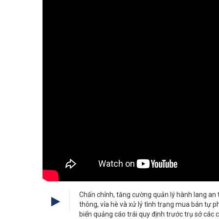
Chấn chỉnh, tăng cường quản lý hành lang an 
thông, vỉa hè và xử lý tình trạng mua bán tự p
biển quảng cáo trái quy định trước trụ sở các 