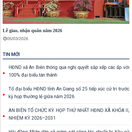
Lễ giao, nhận quân năm 2026
05/03/2026
TIN MỚI
HĐND xã An Biên thông qua nghị quyết sắp xếp các ấp với
100% đại biểu tán thành
Tổ đại biểu HĐND tỉnh An Giang số 25 tiếp xúc cử tri trước
kỳ họp thường lệ giữa năm 2026
AN BIÊN TỔ CHỨC KỲ HỌP THỨ NHẤT HĐND XÃ KHÓA II,
NHIỆM KỲ 2026–2031
Hội đồng Nhân dân xã giám sát công tác chuẩn bị bầu cử