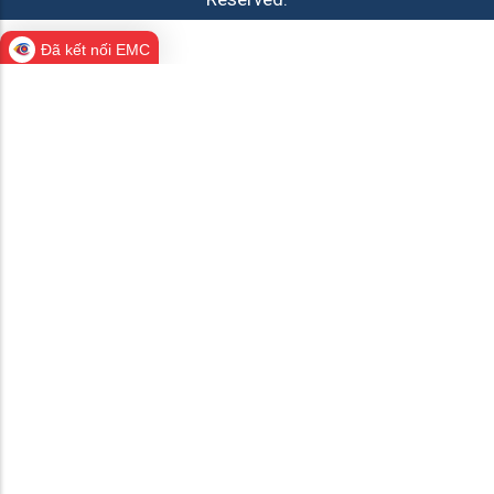
Đã kết nối EMC