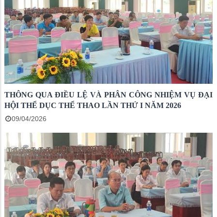
THÔNG QUA ĐIỀU LỆ VÀ PHÂN CÔNG NHIỆM VỤ ĐẠI
HỘI THỂ DỤC THỂ THAO LẦN THỨ I NĂM 2026
09/04/2026