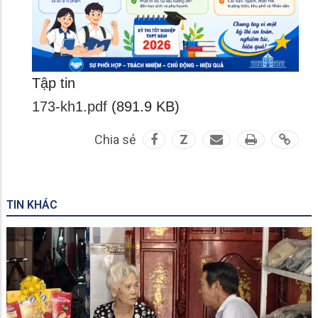
Tập tin
173-kh1.pdf
(891.9 KB)
Chia sẻ
Z
TIN KHÁC