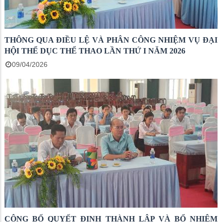
THÔNG QUA ĐIỀU LỆ VÀ PHÂN CÔNG NHIỆM VỤ ĐẠI
HỘI THỂ DỤC THỂ THAO LẦN THỨ I NĂM 2026
09/04/2026
CÔNG BỐ QUYẾT ĐỊNH THÀNH LẬP VÀ BỔ NHIỆM