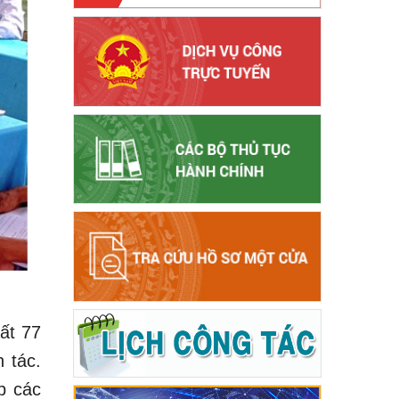
ất 77
 tác.
p các