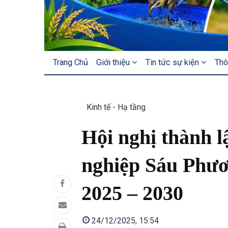
MAIN
Trang Chủ
Giới thiệu
Tin tức sự kiện
Thô
NAVIGATION
Kinh tế - Hạ tầng
Hội nghị thành 
nghiệp Sáu Phươ
2025 – 2030
24/12/2025, 15:54