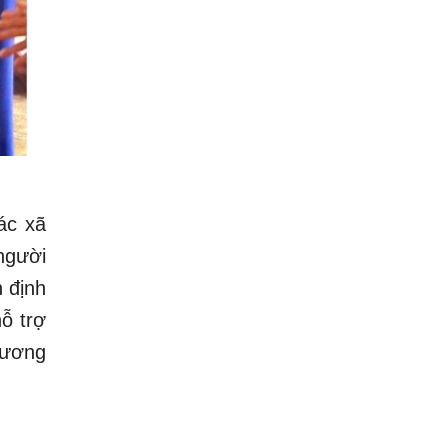
ác xã
người
 định
hỗ trợ
hương