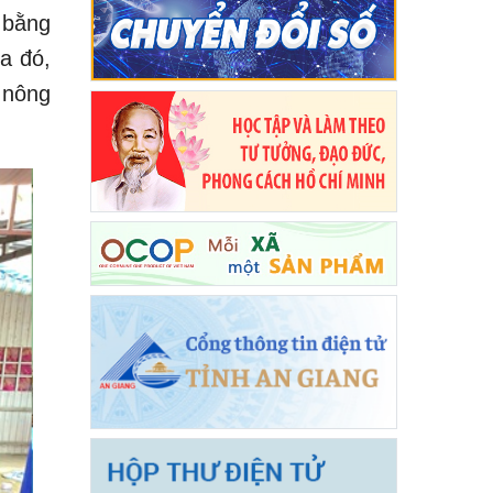
 bằng
ua đó,
 nông