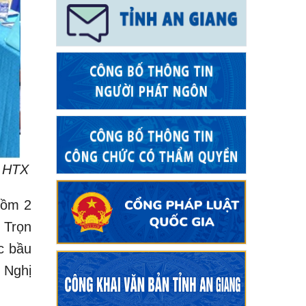
t HTX
gồm 2
 Trọn
c bầu
 Nghị