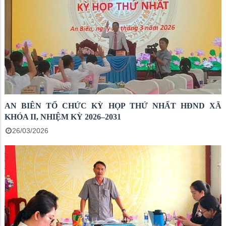
AN BIÊN TỔ CHỨC KỲ HỌP THỨ NHẤT HĐND XÃ
KHÓA II, NHIỆM KỲ 2026–2031
26/03/2026